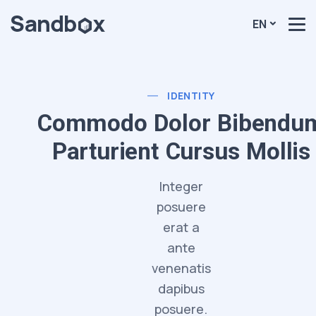
EN
IDENTITY
Commodo Dolor Bibendu
Parturient Cursus Mollis
Integer
posuere
erat a
ante
venenatis
dapibus
posuere.